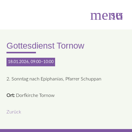
menu
sear
Gottesdienst Tornow
Suchbegriffe
SUCHEN
18.01.2026, 09:00–10:00
2. Sonntag nach Epiphanias, Pfarrer Schuppan
Ort:
Dorfkirche Tornow
Zurück