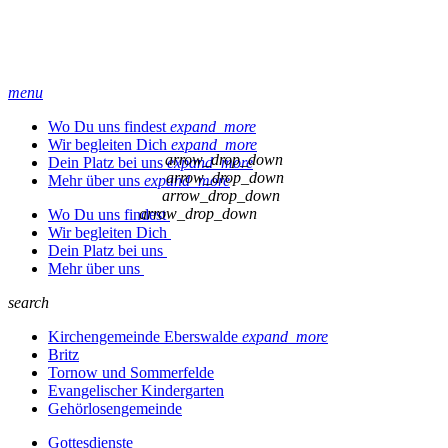
menu
Wo Du uns findest
expand_more
Wir begleiten Dich
expand_more
arrow_drop_down
Dein Platz bei uns
expand_more
arrow_drop_down
Mehr über uns
expand_more
arrow_drop_down
arrow_drop_down
Wo Du uns findest
Wir begleiten Dich
Dein Platz bei uns
Mehr über uns
search
Kirchengemeinde Eberswalde
expand_more
Britz
Tornow und Sommerfelde
Evangelischer Kindergarten
Gehörlosengemeinde
Gottesdienste