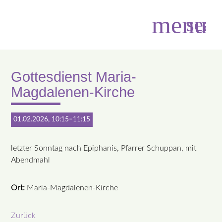
menu
sear
Gottesdienst Maria-
Suchbegriffe
SUCHEN
Magdalenen-Kirche
01.02.2026, 10:15–11:15
letzter Sonntag nach Epiphanis, Pfarrer Schuppan, mit
Abendmahl
Ort:
Maria-Magdalenen-Kirche
Zurück